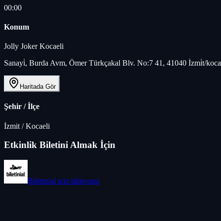
00:00
Konum
Jolly Joker Kocaeli
Sanayi̇, Burda Avm, Ömer Türkçakal Blv. No:7 41, 41040 İzmi̇t/kocae
Haritada Gör
Şehir / İlçe
İzmit
/
Kocaeli
Etkinlik Biletini Almak İçin
Biletinial
için tıklayınız