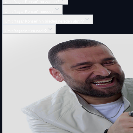
Ümit Yaşar Konser'i ne zaman?
Ümit Yaşar Konser'i nerede?
Ümit Yaşar Konser'inin biletleri nereden alınır?
Ümit Yaşar'in türü nedir?