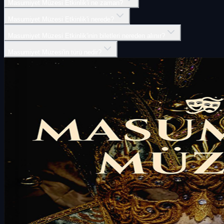
Masumiyet Müzesi Etkinlik'i ne zaman?
Masumiyet Müzesi Etkinlik'i nerede?
Masumiyet Müzesi Etkinlik'inin biletleri nereden alınır?
Masumiyet Müzesi'in türü nedir?