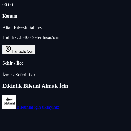
00:00
Konum
Altan Erkekli Sahnesi
Hıdırlık, 35460 Seferihisar/i̇zmir
Haritada Gör
Şehir / İlçe
İzmir
/
Seferihisar
Etkinlik Biletini Almak İçin
Biletinial
için tıklayınız