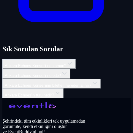
Sık Sorulan Sorular
Ankara Echoes Konser'i ne zaman?
Ankara Echoes Konser'i nerede?
Ankara Echoes Konser'inin biletleri nereden alınır?
Ankara Echoes'in türü nedir?
Şehrindeki tüm etkinlikleri tek uygulamadan
görüntüle, kendi etkinliğini oluştur
ve EventBuddy'ni bul!