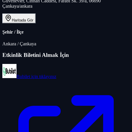
Güvenevler, Cinnah Caddesi, Farabi Sk. 39/a, 06690
Çankaya/ankara
Haritada Gör
Şehir / İlçe
Ankara
/
Çankaya
Etkinlik Biletini Almak İçin
Bubilet
için tıklayınız