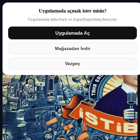
Uygulamada açmak ister misin?
Uygulamada daha hızlı ve kişiselleştirilmiş deneyim.
Uygulamada Aç
Giriş yap
Partner
Mağazadan İndir
Vazgeç