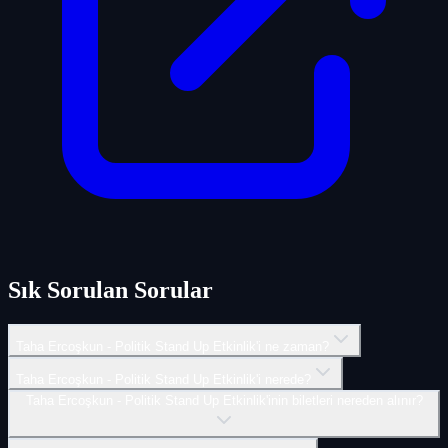
Sık Sorulan Sorular
Taha Ercoşkun - Politik Stand Up Etkinlik'i ne zaman?
Taha Ercoşkun - Politik Stand Up Etkinlik'i nerede?
Taha Ercoşkun - Politik Stand Up Etkinlik'inin biletleri nereden alınır?