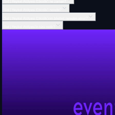
Sid | Heykel Atölyesi Etkinlik'i ne zaman?
Sid | Heykel Atölyesi Etkinlik'i nerede?
Sid | Heykel Atölyesi Etkinlik'inin biletleri nereden alınır?
Sid | Heykel Atölyesi'in türü nedir?