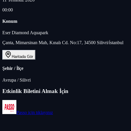
00:00
Konum
Eser Diamond Aquapark
Çanta, Mimarsinan Mah, Kınalı Cd. No:17, 34500 Silivri/i̇stanbul
Haritada Gör
Şehir / İlçe
Avrupa
/
Silivri
Etkinlik Biletini Almak İçin
Passo
için tıklayınız