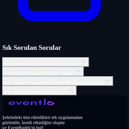
Sık Sorulan Sorular
Eser Diamond Aquapark Etkinlik'i ne zaman?
Eser Diamond Aquapark Etkinlik'i nerede?
Eser Diamond Aquapark Etkinlik'inin biletleri nereden alınır?
Eser Diamond Aquapark'in türü nedir?
Şehrindeki tüm etkinlikleri tek uygulamadan
görüntüle, kendi etkinliğini oluştur
ve EventBuddy'ni bul!