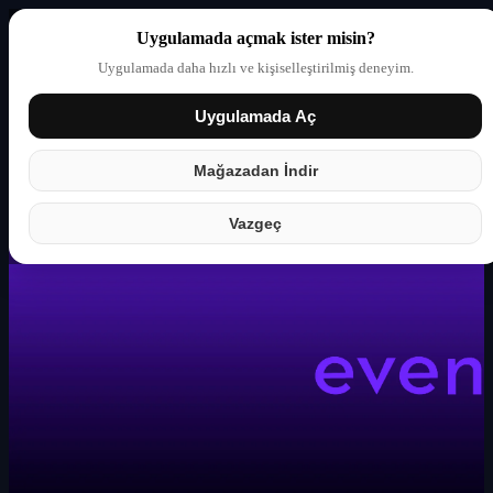
Uygulamada açmak ister misin?
Uygulamada daha hızlı ve kişiselleştirilmiş deneyim.
Uygulamada Aç
Giriş yap
Partner
Mağazadan İndir
Vazgeç