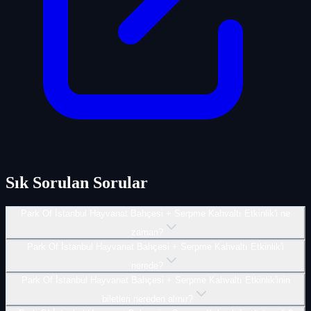
Sık Sorulan Sorular
Park Of İ̇stanbul Hayvanat Bahçesi + Serpme Kahvaltı Etkinlik'i ne
zaman?
Park Of İ̇stanbul Hayvanat Bahçesi + Serpme Kahvaltı Etkinlik'i
nerede?
Park Of İ̇stanbul Hayvanat Bahçesi + Serpme Kahvaltı Etkinlik'inin
biletleri nereden alınır?