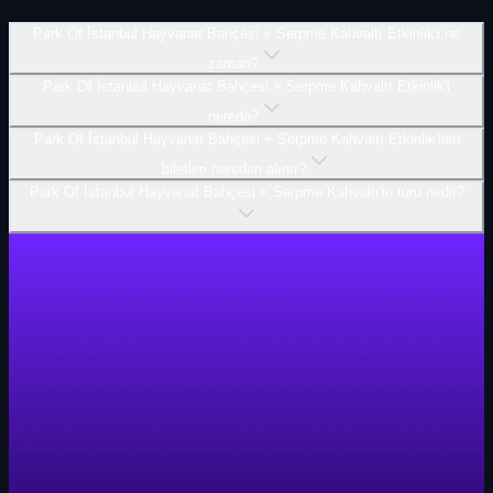
Park Of İ̇stanbul Hayvanat Bahçesi + Serpme Kahvaltı Etkinlik'i ne
zaman?
Park Of İ̇stanbul Hayvanat Bahçesi + Serpme Kahvaltı Etkinlik'i
nerede?
Park Of İ̇stanbul Hayvanat Bahçesi + Serpme Kahvaltı Etkinlik'inin
biletleri nereden alınır?
Park Of İ̇stanbul Hayvanat Bahçesi + Serpme Kahvaltı'in türü nedir?