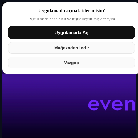
Uygulamada açmak ister misin?
Uygulamada daha hızlı ve kişiselleştirilmiş deneyim.
Uygulamada Aç
Giriş yap
Partner
Mağazadan İndir
Vazgeç