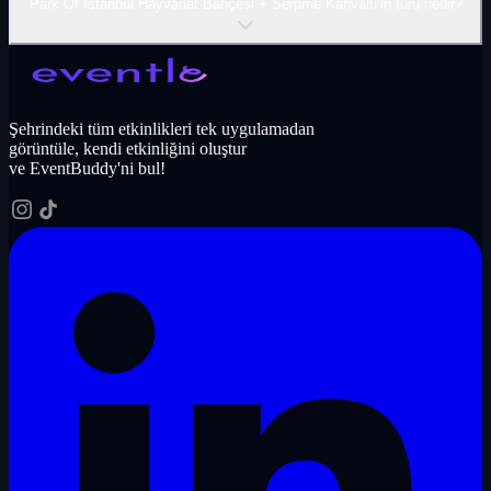
Park Of İ̇stanbul Hayvanat Bahçesi + Serpme Kahvaltı'in türü nedir?
Şehrindeki tüm etkinlikleri tek uygulamadan
görüntüle, kendi etkinliğini oluştur
ve EventBuddy'ni bul!