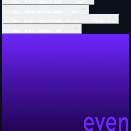
Ay Tütsü | Heykel Atölyesi Etkinlik'i ne zaman?
Ay Tütsü | Heykel Atölyesi Etkinlik'i nerede?
Ay Tütsü | Heykel Atölyesi Etkinlik'inin biletleri nereden alınır?
Ay Tütsü | Heykel Atölyesi'in türü nedir?