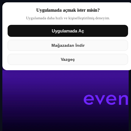
Uygulamada açmak ister misin?
Uygulamada daha hızlı ve kişiselleştirilmiş deneyim.
Uygulamada Aç
Giriş yap
Partner
Mağazadan İndir
Vazgeç