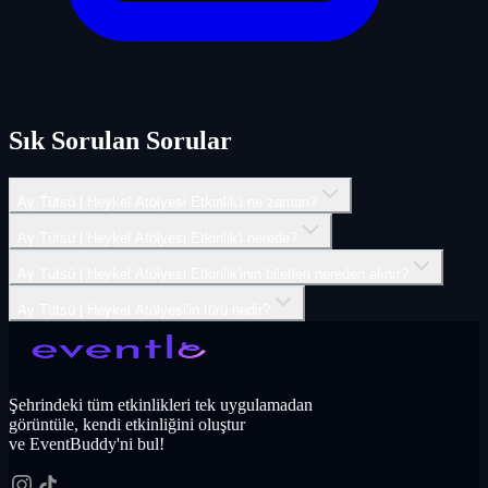
Sık Sorulan Sorular
Ay Tütsü | Heykel Atölyesi Etkinlik'i ne zaman?
Ay Tütsü | Heykel Atölyesi Etkinlik'i nerede?
Ay Tütsü | Heykel Atölyesi Etkinlik'inin biletleri nereden alınır?
Ay Tütsü | Heykel Atölyesi'in türü nedir?
Şehrindeki tüm etkinlikleri tek uygulamadan
görüntüle, kendi etkinliğini oluştur
ve EventBuddy'ni bul!