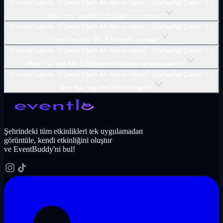
D-resort Göcek, D-green Open Air Movie Nights: Sihirbazlar Çetesi 3 –
Now You See Me 3 Etkinlik'i ne zaman?
D-resort Göcek, D-green Open Air Movie Nights: Sihirbazlar Çetesi 3 –
Now You See Me 3 Etkinlik'i nerede?
D-resort Göcek, D-green Open Air Movie Nights: Sihirbazlar Çetesi 3 –
Now You See Me 3 Etkinlik'inin biletleri nereden alınır?
D-resort Göcek, D-green Open Air Movie Nights: Sihirbazlar Çetesi 3 –
Now You See Me 3'in türü nedir?
Şehrindeki tüm etkinlikleri tek uygulamadan
görüntüle, kendi etkinliğini oluştur
ve EventBuddy'ni bul!