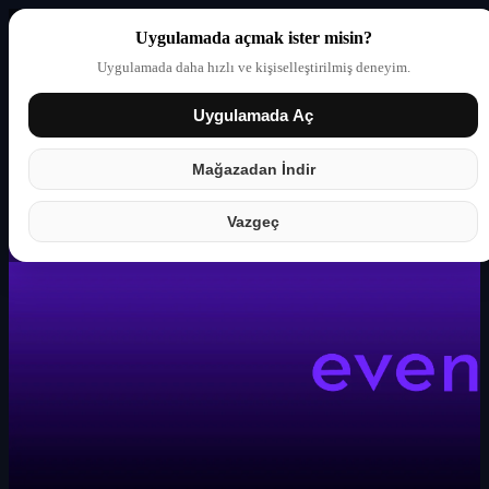
Uygulamada açmak ister misin?
Uygulamada daha hızlı ve kişiselleştirilmiş deneyim.
Uygulamada Aç
Giriş yap
Partner
Mağazadan İndir
Vazgeç