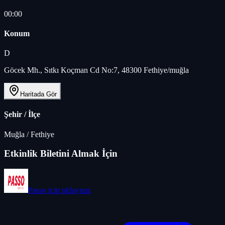
00:00
Konum
D
Göcek Mh., Sıtkı Koçman Cd No:7, 48300 Fethiye/muğla
Haritada Gör
Şehir / İlçe
Muğla
/
Fethiye
Etkinlik Biletini Almak İçin
Passo
için tıklayınız