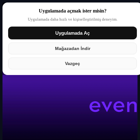
Uygulamada açmak ister misin?
Uygulamada daha hızlı ve kişiselleştirilmiş deneyim.
Uygulamada Aç
Giriş yap
Partner
Mağazadan İndir
Vazgeç