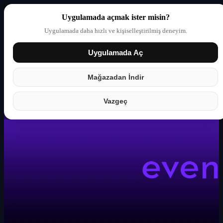
Uygulamada açmak ister misin?
Uygulamada daha hızlı ve kişiselleştirilmiş deneyim.
Uygulamada Aç
Giriş yap
Partner
Mağazadan İndir
Vazgeç