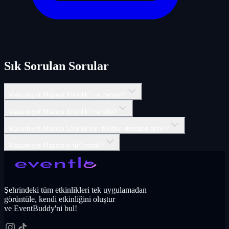
Sık Sorulan Sorular
Masumiyet Müzesi Etkinlik'i ne zaman?
Masumiyet Müzesi Etkinlik'i nerede?
Masumiyet Müzesi Etkinlik'inin biletleri nereden alınır?
Masumiyet Müzesi'in türü nedir?
Şehrindeki tüm etkinlikleri tek uygulamadan
görüntüle, kendi etkinliğini oluştur
ve EventBuddy'ni bul!