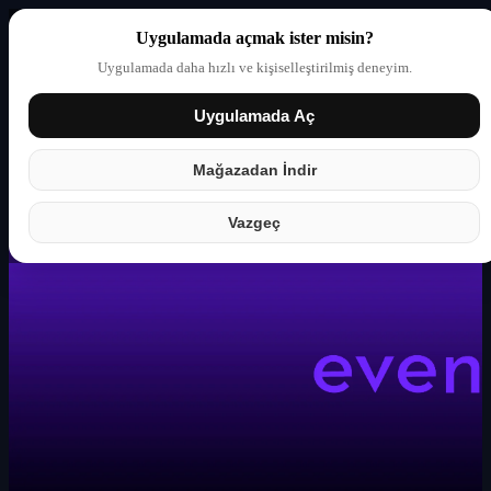
Uygulamada açmak ister misin?
Uygulamada daha hızlı ve kişiselleştirilmiş deneyim.
Uygulamada Aç
Giriş yap
Partner
Mağazadan İndir
Vazgeç