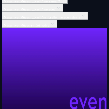
Masumiyet Müzesi Etkinlik'i ne zaman?
Masumiyet Müzesi Etkinlik'i nerede?
Masumiyet Müzesi Etkinlik'inin biletleri nereden alınır?
Masumiyet Müzesi'in türü nedir?