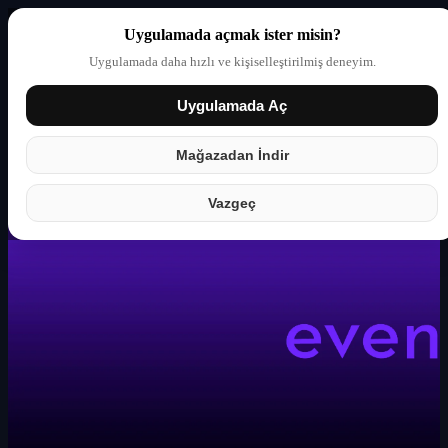
Uygulamada açmak ister misin?
Uygulamada daha hızlı ve kişiselleştirilmiş deneyim.
Uygulamada Aç
Giriş yap
Partner
Mağazadan İndir
Vazgeç