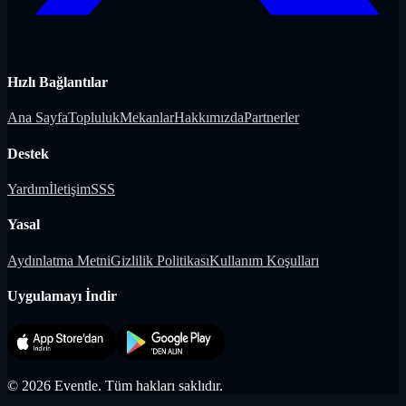
Hızlı Bağlantılar
Ana Sayfa
Topluluk
Mekanlar
Hakkımızda
Partnerler
Destek
Yardım
İletişim
SSS
Yasal
Aydınlatma Metni
Gizlilik Politikası
Kullanım Koşulları
Uygulamayı İndir
©
2026
Eventle.
Tüm hakları saklıdır.