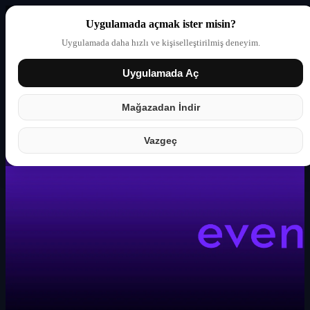
Uygulamada açmak ister misin?
Uygulamada daha hızlı ve kişiselleştirilmiş deneyim.
Uygulamada Aç
Giriş yap
Partner
Mağazadan İndir
Vazgeç