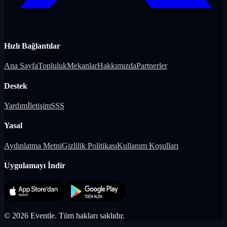
Hızlı Bağlantılar
Ana Sayfa
Topluluk
Mekanlar
Hakkımızda
Partnerler
Destek
Yardım
İletişim
SSS
Yasal
Aydınlatma Metni
Gizlilik Politikası
Kullanım Koşulları
Uygulamayı İndir
©
2026
Eventle.
Tüm hakları saklıdır.