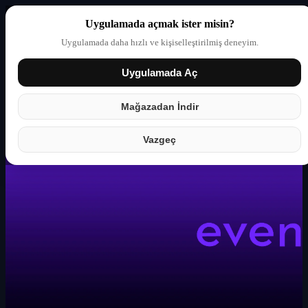
Uygulamada açmak ister misin?
Uygulamada daha hızlı ve kişiselleştirilmiş deneyim.
Uygulamada Aç
Giriş yap
Partner
Mağazadan İndir
Vazgeç