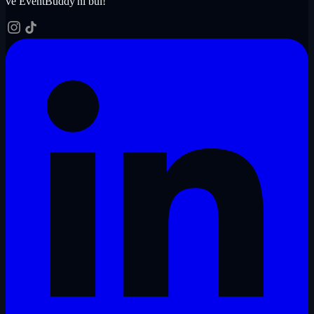
ve EventBuddy'ni bul!