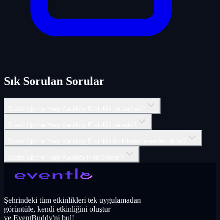
Sık Sorulan Sorular
Stand Up-the Harp Kadıköy Etkinlik'i ne zaman?
Stand Up-the Harp Kadıköy Etkinlik'i nerede?
Stand Up-the Harp Kadıköy Etkinlik'inin biletleri nereden alınır?
Stand Up-the Harp Kadıköy'in türü nedir?
Şehrindeki tüm etkinlikleri tek uygulamadan
görüntüle, kendi etkinliğini oluştur
ve EventBuddy'ni bul!