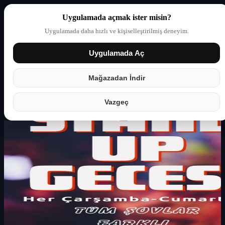
Uygulamada açmak ister misin?
Uygulamada daha hızlı ve kişiselleştirilmiş deneyim.
Uygulamada Aç
Giriş yap
Partner
Mağazadan İndir
Vazgeç