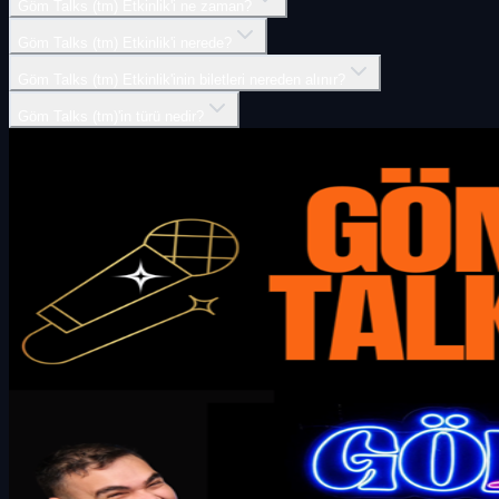
Göm Talks (tm) Etkinlik'i ne zaman?
Göm Talks (tm) Etkinlik'i nerede?
Göm Talks (tm) Etkinlik'inin biletleri nereden alınır?
Göm Talks (tm)'in türü nedir?