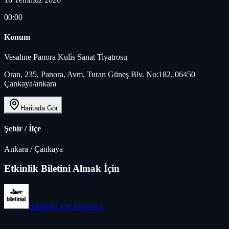
00:00
Konum
Vesahne Panora Kuli̇s Sanat Ti̇yatrosu
Oran, 235, Panora, Avm, Turan Güneş Blv. No:182, 06450
Çankaya/ankara
Haritada Gör
Şehir / İlçe
Ankara
/
Çankaya
Etkinlik Biletini Almak İçin
Biletinial
için tıklayınız