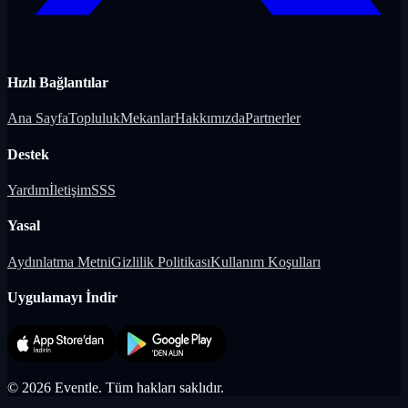
Hızlı Bağlantılar
Ana Sayfa
Topluluk
Mekanlar
Hakkımızda
Partnerler
Destek
Yardım
İletişim
SSS
Yasal
Aydınlatma Metni
Gizlilik Politikası
Kullanım Koşulları
Uygulamayı İndir
©
2026
Eventle.
Tüm hakları saklıdır.