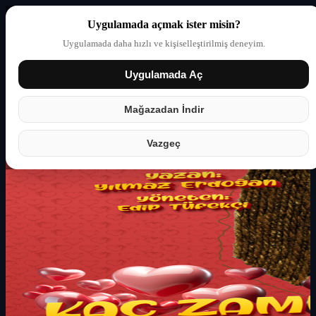
Uygulamada açmak ister misin?
Uygulamada daha hızlı ve kişiselleştirilmiş deneyim.
Uygulamada Aç
Giriş yap
Partner
Mağazadan İndir
Vazgeç