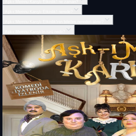
Aşk-ı Memnu Karıştı Etkinlik'i ne zaman?
Aşk-ı Memnu Karıştı Etkinlik'i nerede?
Aşk-ı Memnu Karıştı Etkinlik'inin biletleri nereden alınır?
Aşk-ı Memnu Karıştı'in türü nedir?