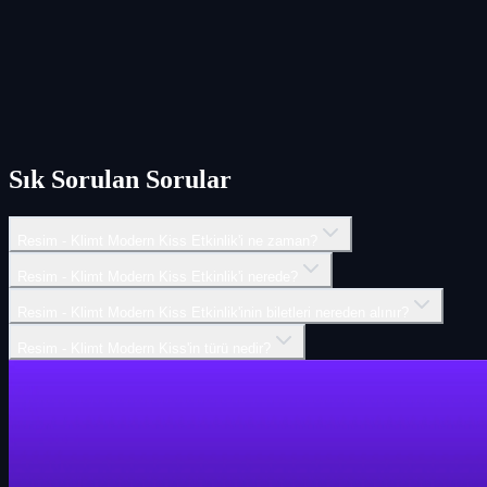
Sık Sorulan Sorular
Resim - Klimt Modern Kiss Etkinlik'i ne zaman?
Resim - Klimt Modern Kiss Etkinlik'i nerede?
Resim - Klimt Modern Kiss Etkinlik'inin biletleri nereden alınır?
Resim - Klimt Modern Kiss'in türü nedir?