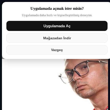
Uygulamada açmak ister misin?
Uygulamada daha hızlı ve kişiselleştirilmiş deneyim.
Uygulamada Aç
Giriş yap
Partner
Mağazadan İndir
Vazgeç