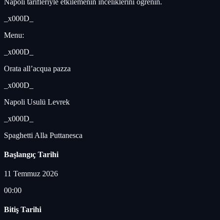
Napoli tarifleriyle etkilemenin inceliklerini öğrenin.
_x000D_
Menu:
_x000D_
Orata all’acqua pazza
_x000D_
Napoli Usulü Levrek
_x000D_
Spaghetti Alla Puttanesca
Başlangıç Tarihi
11 Temmuz 2026
00:00
Bitiş Tarihi