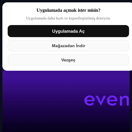
Uygulamada açmak ister misin?
Uygulamada daha hızlı ve kişiselleştirilmiş deneyim.
Uygulamada Aç
Giriş yap
Partner
Mağazadan İndir
Vazgeç