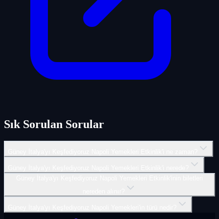
Sık Sorulan Sorular
Güney İtalya'yı Keşfediyoruz Napoli Yemekleri Etkinlik'i ne zaman?
Güney İtalya'yı Keşfediyoruz Napoli Yemekleri Etkinlik'i nerede?
Güney İtalya'yı Keşfediyoruz Napoli Yemekleri Etkinlik'inin biletleri
nereden alınır?
Güney İtalya'yı Keşfediyoruz Napoli Yemekleri'in türü nedir?