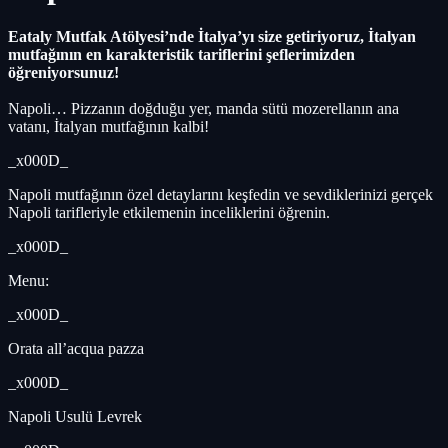
Eataly Mutfak Atölyesi’nde İtalya’yı size getiriyoruz, İtalyan
mutfağının en karakteristik tariflerini şeflerimizden
öğreniyorsunuz!
Napoli… Pizzanın doğduğu yer, manda sütü mozerellanın ana
vatanı, İtalyan mutfağının kalbi!
_x000D_
Napoli mutfağının özel detaylarını keşfedin ve sevdiklerinizi gerçek
Napoli tarifleriyle etkilemenin inceliklerini öğrenin.
_x000D_
Menu:
_x000D_
Orata all’acqua pazza
_x000D_
Napoli Usulü Levrek