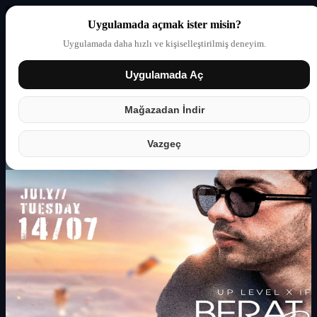
Uygulamada açmak ister misin?
Uygulamada daha hızlı ve kişiselleştirilmiş deneyim.
Uygulamada Aç
Giriş yap
Partner
Mağazadan İndir
Vazgeç