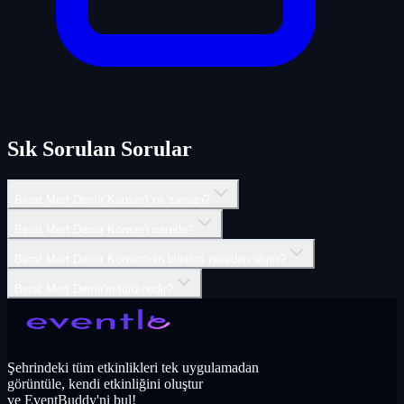
Sık Sorulan Sorular
Berat Mert Demir Konser'i ne zaman?
Berat Mert Demir Konser'i nerede?
Berat Mert Demir Konser'inin biletleri nereden alınır?
Berat Mert Demir'in türü nedir?
Şehrindeki tüm etkinlikleri tek uygulamadan
görüntüle, kendi etkinliğini oluştur
ve EventBuddy'ni bul!