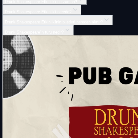
Drunk Shakespeare Etkinlik'i ne zaman?
Drunk Shakespeare Etkinlik'i nerede?
Drunk Shakespeare Etkinlik'inin biletleri nereden alınır?
Drunk Shakespeare'in türü nedir?