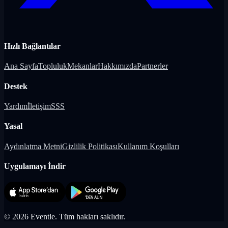
Hızlı Bağlantılar
Ana Sayfa
Topluluk
Mekanlar
Hakkımızda
Partnerler
Destek
Yardım
İletişim
SSS
Yasal
Aydınlatma Metni
Gizlilik Politikası
Kullanım Koşulları
Uygulamayı İndir
©
2026
Eventle.
Tüm hakları saklıdır.