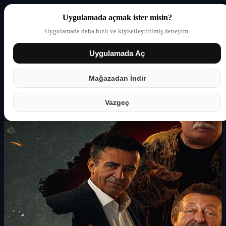
Uygulamada açmak ister misin?
Uygulamada daha hızlı ve kişiselleştirilmiş deneyim.
Uygulamada Aç
Giriş yap
Partner
Mağazadan İndir
Vazgeç