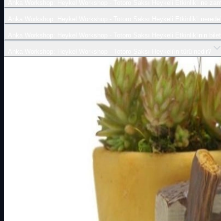
Anka Workshop: Heykel Workshop - Totoro Saksı Heykeli Etkinlik'i ne za
Anka Workshop: Heykel Workshop - Totoro Saksı Heykeli Etkinlik'i nerede
Anka Workshop: Heykel Workshop - Totoro Saksı Heykeli Etkinlik'inin biletl
Anka Workshop: Heykel Workshop - Totoro Saksı Heykeli'in türü nedir?