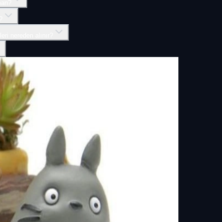
man?
?
eri nereden alınır?