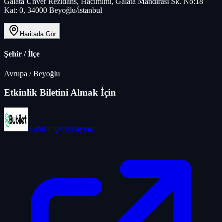
Galata Ünver Rezidans, Hacımimi, Galata Mandırası Sk. No:18
Kat: 0, 34000 Beyoğlu/i̇stanbul
Haritada Gör
Şehir / İlçe
Avrupa
/
Beyoğlu
Etkinlik Biletini Almak İçin
Bubilet
için tıklayınız