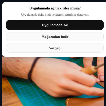
Uygulamada açmak ister misin?
Uygulamada daha hızlı ve kişiselleştirilmiş deneyim.
Uygulamada Aç
Giriş yap
Partner
Mağazadan İndir
Vazgeç