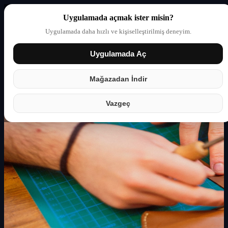
Uygulamada açmak ister misin?
Uygulamada daha hızlı ve kişiselleştirilmiş deneyim.
Uygulamada Aç
Giriş yap
Partner
Mağazadan İndir
Vazgeç