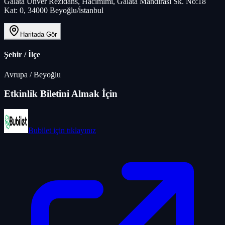
Galata Ünver Rezidans, Hacımimi, Galata Mandırası Sk. No:18
Kat: 0, 34000 Beyoğlu/i̇stanbul
Haritada Gör
Şehir / İlçe
Avrupa
/
Beyoğlu
Etkinlik Biletini Almak İçin
Bubilet
için tıklayınız