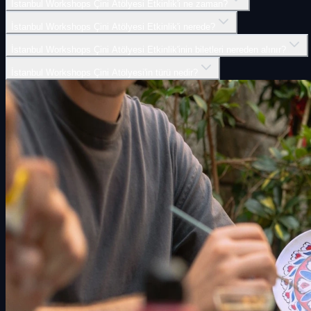
İstanbul Workshops Çini Atölyesi Etkinlik'i ne zaman?
İstanbul Workshops Çini Atölyesi Etkinlik'i nerede?
İstanbul Workshops Çini Atölyesi Etkinlik'inin biletleri nereden alınır?
İstanbul Workshops Çini Atölyesi'in türü nedir?