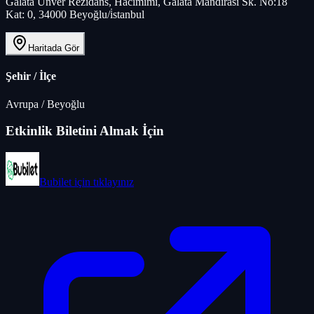
Galata Ünver Rezidans, Hacımimi, Galata Mandırası Sk. No:18
Kat: 0, 34000 Beyoğlu/i̇stanbul
Haritada Gör
Şehir / İlçe
Avrupa
/
Beyoğlu
Etkinlik Biletini Almak İçin
Bubilet
için tıklayınız