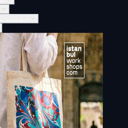
man?
?
eri nereden alınır?