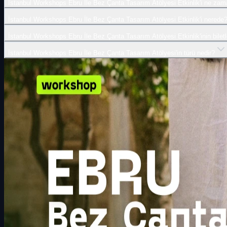
İstanbul Workshops Ebru İle Bez Çanta Tasarım Atölyesi Etkinlik'i ne za
İstanbul Workshops Ebru İle Bez Çanta Tasarım Atölyesi Etkinlik'i nerede
İstanbul Workshops Ebru İle Bez Çanta Tasarım Atölyesi Etkinlik'inin biletl
İstanbul Workshops Ebru İle Bez Çanta Tasarım Atölyesi'in türü nedir?