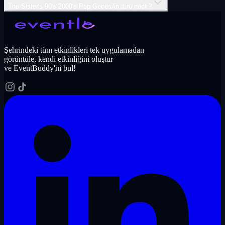
The Sister's 90's 2000's Pop Gecesi'in türü nedir?
Şehrindeki tüm etkinlikleri tek uygulamadan
görüntüle, kendi etkinliğini oluştur
ve EventBuddy'ni bul!