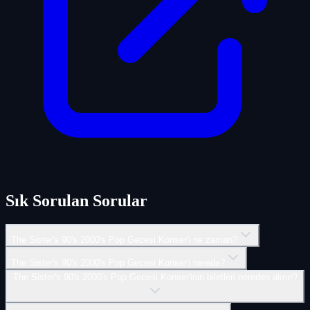
Sık Sorulan Sorular
The Sister's 90's 2000's Pop Gecesi Konser'i ne zaman?
The Sister's 90's 2000's Pop Gecesi Konser'i nerede?
The Sister's 90's 2000's Pop Gecesi Konser'inin biletleri nereden alınır?