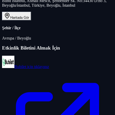
Blind İstanbul, Asmalı Mescit, Şehbender Sk. No:34430 D:no 3,
Beyoğlu/i̇stanbul, Türkiye, Beyoğlu, İstanbul
Haritada Gör
Şehir / İlçe
Avrupa
/
Beyoğlu
Etkinlik Biletini Almak İçin
Bubilet
için tıklayınız