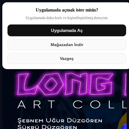
Uygulamada açmak ister misin?
Uygulamada daha hızlı ve kişiselleştirilmiş deneyim.
Uygulamada Aç
Giriş yap
Partner
Mağazadan İndir
Vazgeç