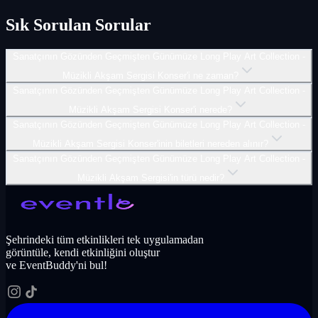
Sık Sorulan Sorular
Sanatçının Gözünden Geçmişten Günümüze Long Play Art Collection -
Müzikli Akşam Sergisi Konser'i ne zaman?
Sanatçının Gözünden Geçmişten Günümüze Long Play Art Collection -
Müzikli Akşam Sergisi Konser'i nerede?
Sanatçının Gözünden Geçmişten Günümüze Long Play Art Collection -
Müzikli Akşam Sergisi Konser'inin biletleri nereden alınır?
Sanatçının Gözünden Geçmişten Günümüze Long Play Art Collection -
Müzikli Akşam Sergisi'in türü nedir?
Şehrindeki tüm etkinlikleri tek uygulamadan
görüntüle, kendi etkinliğini oluştur
ve EventBuddy'ni bul!