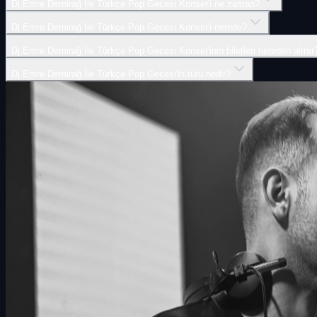
Dj Emre Demirağ İle Türkçe Pop Gecesi Konser'i ne zaman?
Dj Emre Demirağ İle Türkçe Pop Gecesi Konser'i nerede?
Dj Emre Demirağ İle Türkçe Pop Gecesi Konser'inin biletleri nereden alınır
Dj Emre Demirağ İle Türkçe Pop Gecesi'in türü nedir?