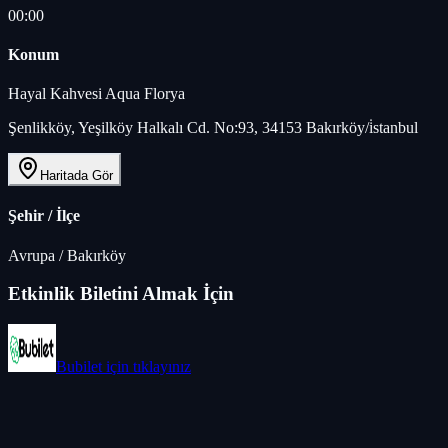
00:00
Konum
Hayal Kahvesi Aqua Florya
Şenlikköy, Yeşilköy Halkalı Cd. No:93, 34153 Bakırköy/i̇stanbul
Haritada Gör
Şehir / İlçe
Avrupa
/
Bakırköy
Etkinlik Biletini Almak İçin
Bubilet
için tıklayınız