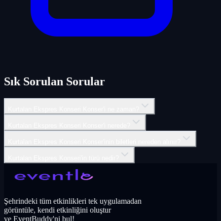
Sık Sorulan Sorular
Kurtalan Ekspres Konseri Konser'i ne zaman?
Kurtalan Ekspres Konseri Konser'i nerede?
Kurtalan Ekspres Konseri Konser'inin biletleri nereden alınır?
Kurtalan Ekspres Konseri'in türü nedir?
Şehrindeki tüm etkinlikleri tek uygulamadan
görüntüle, kendi etkinliğini oluştur
ve EventBuddy'ni bul!