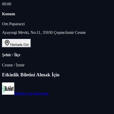
00:00
Konum
Om Paparazzi
Ayayorgi Mevki, No:11, 35930 Çeşme/i̇zmir Cesme
Haritada Gör
Şehir / İlçe
Cesme
/
İzmir
Etkinlik Biletini Almak İçin
Bubilet
için tıklayınız