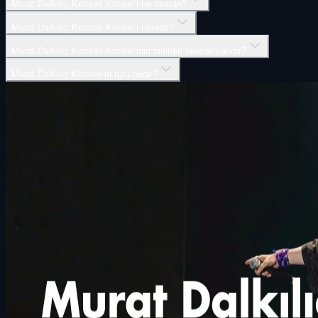
Murat Dalkılıç Konseri Konser'i ne zaman?
Murat Dalkılıç Konseri Konser'i nerede?
Murat Dalkılıç Konseri Konser'inin biletleri nereden alınır?
Murat Dalkılıç Konseri'in türü nedir?