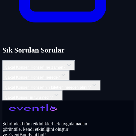
Sık Sorulan Sorular
Çakal Konseri Konser'i ne zaman?
Çakal Konseri Konser'i nerede?
Çakal Konseri Konser'inin biletleri nereden alınır?
Çakal Konseri'in türü nedir?
Şehrindeki tüm etkinlikleri tek uygulamadan
görüntüle, kendi etkinliğini oluştur
ve EventBuddy'ni bul!