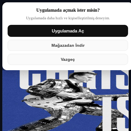
Uygulamada açmak ister misin?
Uygulamada daha hızlı ve kişiselleştirilmiş deneyim.
Uygulamada Aç
Giriş yap
Partner
Mağazadan İndir
Vazgeç