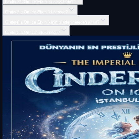
Cinderella On Ice Etkinlik'i ne zaman?
Cinderella On Ice Etkinlik'i nerede?
Cinderella On Ice Etkinlik'inin biletleri nereden alınır?
Cinderella On Ice'in türü nedir?