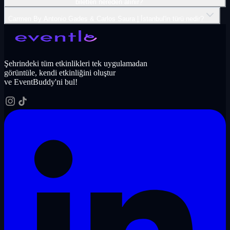
biletleri nereden alınır?
Carmen By Antonio Gades & Carlos Saura | İ̇stanbul'in türü nedir?
Şehrindeki tüm etkinlikleri tek uygulamadan
görüntüle, kendi etkinliğini oluştur
ve EventBuddy'ni bul!