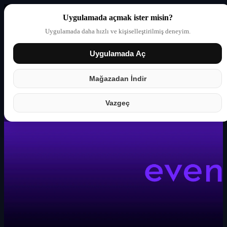
Uygulamada açmak ister misin?
Uygulamada daha hızlı ve kişiselleştirilmiş deneyim.
Uygulamada Aç
Giriş yap
Partner
Mağazadan İndir
Vazgeç