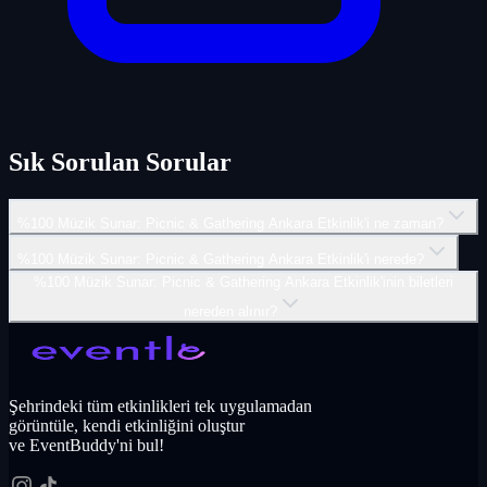
Sık Sorulan Sorular
%100 Müzik Sunar: Picnic & Gathering Ankara Etkinlik'i ne zaman?
%100 Müzik Sunar: Picnic & Gathering Ankara Etkinlik'i nerede?
%100 Müzik Sunar: Picnic & Gathering Ankara Etkinlik'inin biletleri
nereden alınır?
Şehrindeki tüm etkinlikleri tek uygulamadan
görüntüle, kendi etkinliğini oluştur
ve EventBuddy'ni bul!