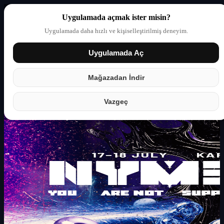
Uygulamada açmak ister misin?
Uygulamada daha hızlı ve kişiselleştirilmiş deneyim.
Uygulamada Aç
Giriş yap
Partner
Mağazadan İndir
Vazgeç