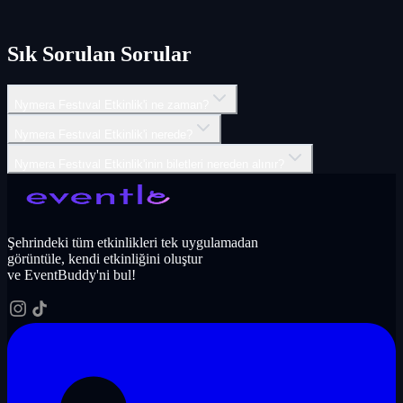
Sık Sorulan Sorular
Nymera Festıval Etkinlik'i ne zaman?
Nymera Festıval Etkinlik'i nerede?
Nymera Festıval Etkinlik'inin biletleri nereden alınır?
Şehrindeki tüm etkinlikleri tek uygulamadan
görüntüle, kendi etkinliğini oluştur
ve EventBuddy'ni bul!