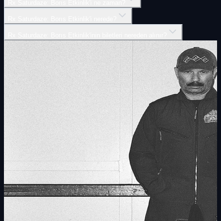
Rx Saturdaze: Borıs Etkinlik'i ne zaman?
Rx Saturdaze: Borıs Etkinlik'i nerede?
Rx Saturdaze: Borıs Etkinlik'inin biletleri nereden alınır?