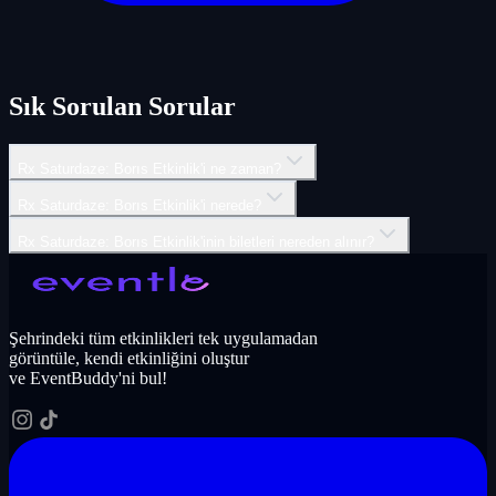
Sık Sorulan Sorular
Rx Saturdaze: Borıs Etkinlik'i ne zaman?
Rx Saturdaze: Borıs Etkinlik'i nerede?
Rx Saturdaze: Borıs Etkinlik'inin biletleri nereden alınır?
Şehrindeki tüm etkinlikleri tek uygulamadan
görüntüle, kendi etkinliğini oluştur
ve EventBuddy'ni bul!