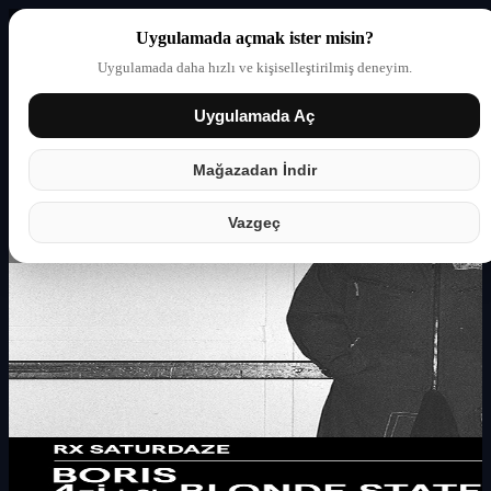
Uygulamada açmak ister misin?
Uygulamada daha hızlı ve kişiselleştirilmiş deneyim.
Uygulamada Aç
Giriş yap
Partner
Mağazadan İndir
Vazgeç