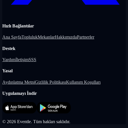
Hızlı Bağlantılar
Ana Sayfa
Topluluk
Mekanlar
Hakkımızda
Partnerler
Destek
Yardım
İletişim
SSS
Yasal
Aydınlatma Metni
Gizlilik Politikası
Kullanım Koşulları
Uygulamayı İndir
©
2026
Eventle.
Tüm hakları saklıdır.