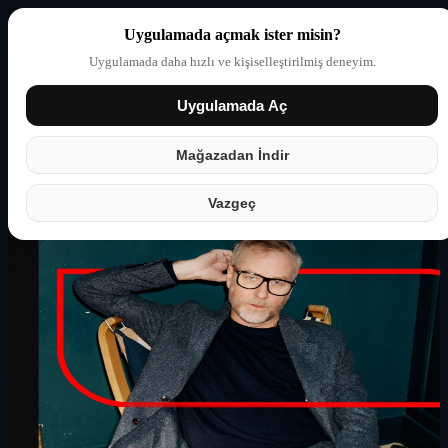
Uygulamada açmak ister misin?
Uygulamada daha hızlı ve kişiselleştirilmiş deneyim.
Uygulamada Aç
Giriş yap
Partner
Mağazadan İndir
Vazgeç