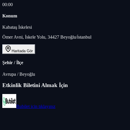
00:00
Konum
Kabataş İskelesi
Ömer Avni, İskele Yolu, 34427 Beyoğlu/i̇stanbul
Haritada Gör
Şehir / İlçe
Avrupa
/
Beyoğlu
Etkinlik Biletini Almak İçin
Bubilet
için tıklayınız