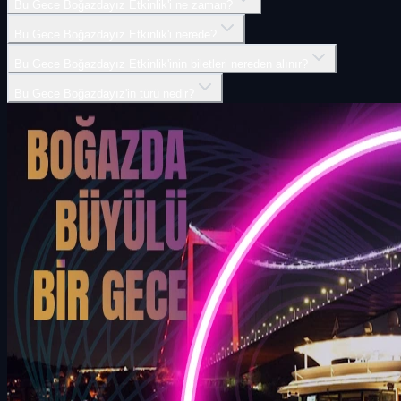
Bu Gece Boğazdayız Etkinlik'i ne zaman?
Bu Gece Boğazdayız Etkinlik'i nerede?
Bu Gece Boğazdayız Etkinlik'inin biletleri nereden alınır?
Bu Gece Boğazdayız'in türü nedir?