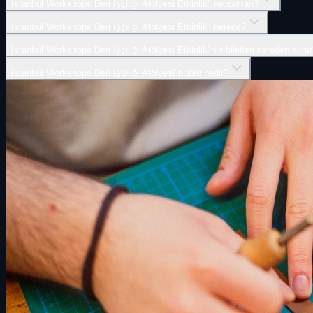
İstanbul Workshops Deri İşçiliği Atölyesi Etkinlik'i ne zaman?
İstanbul Workshops Deri İşçiliği Atölyesi Etkinlik'i nerede?
İstanbul Workshops Deri İşçiliği Atölyesi Etkinlik'inin biletleri nereden alını
İstanbul Workshops Deri İşçiliği Atölyesi'in türü nedir?