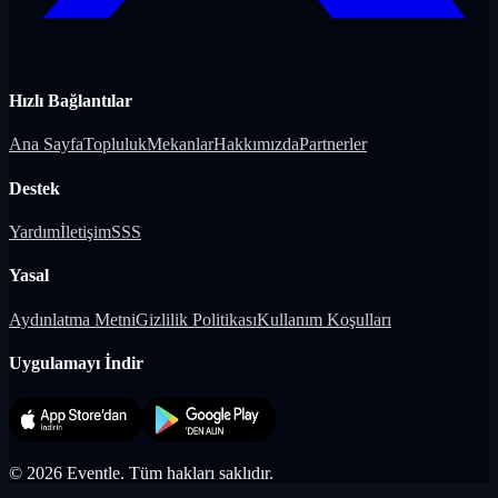
Hızlı Bağlantılar
Ana Sayfa
Topluluk
Mekanlar
Hakkımızda
Partnerler
Destek
Yardım
İletişim
SSS
Yasal
Aydınlatma Metni
Gizlilik Politikası
Kullanım Koşulları
Uygulamayı İndir
©
2026
Eventle.
Tüm hakları saklıdır.