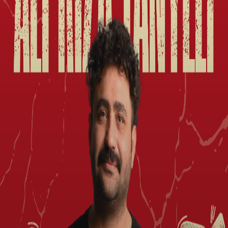
Barış Balkır Asgari Cüret Stand Up Gösterisi
13 Ağu, Prş | 560₺
Le Lion Tuzla Port
Yusuf Bilal Altıntaş Entel Maganda Stand Up
Gösterisi
20 Ağu, Prş | 840₺
Le Lion Tuzla Port
Ali Rıza Tanyeli Kendime Düşünceler Stand Up
Gösterisi
27 Ağu, Prş | 1232₺
Le Lion Tuzla Port
Şehrindeki tüm etkinlikleri tek uygulamadan
görüntüle, kendi etkinliğini oluştur