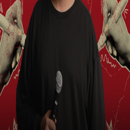
ve EventBuddy'ni bul!