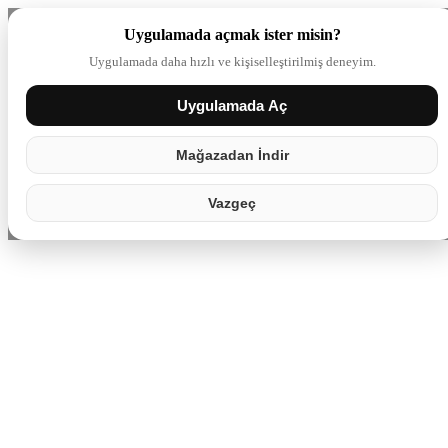
Uygulamada açmak ister misin?
Uygulamada daha hızlı ve kişiselleştirilmiş deneyim.
Uygulamada Aç
Giriş yap
Partner
Mağazadan İndir
Baylo Bistro Bar
Vazgeç
13
takipçi
Uygulamada Aç
→
REZERVASYON
Baylo Bistro Bar
için yer ayır
Yemek · Dj · Yemek_dj
Rezervasyon Yap
Yaklaşan