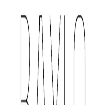
Etkinlikler
Henüz etkinlik yok.
Şehrindeki tüm etkinlikleri tek uygulamadan
görüntüle, kendi etkinliğini oluştur
ve EventBuddy'ni bul!