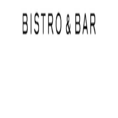
Hızlı Bağlantılar
Ana Sayfa
Topluluk
Mekanlar
Hakkımızda
Partnerler
Destek
Yardım
İletişim
SSS
Yasal